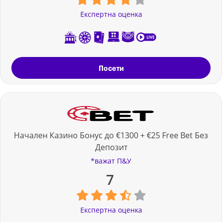
Експертна оценка
Посети
Начален Казино Бонус до €1300 + €25 Free Bet Без
Депозит
*важат П&У
7
Експертна оценка