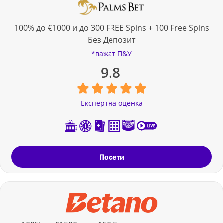
100% до €1000 и до 300 FREE Spins + 100 Free Spins
Без Депозит
*важат П&У
9.8
Експертна оценка
Посети