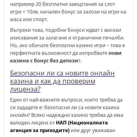
например 20 безплатни завъртания за слот
игри + 10лв. начален бонус за залози на игри на
маса или спорт.
Въпреки това, подобни бонуси идват с високи
изисквания за залагане и ограничени печалби.
Но, ако обичате безплатни казино игри – това е
перфектната възможност да изпробвате
нови
казина с бонус без депози
т.
Безопасни ли са новите онлайн
казина и как да проверим
лиценза?
Един от най-важните въпроси, които трябва да
си зададете е: безопасни ли са новите казина
онлайн? Всяко надеждно казино трябва да има
валиден лиценз от
НАП (Националната
агенция за приходите)
или друг уважаван