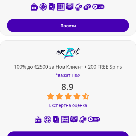
Посети
100% до €2500 за Нов Клиент + 200 FREE Spins
*важат П&У
8.9
Експертна оценка