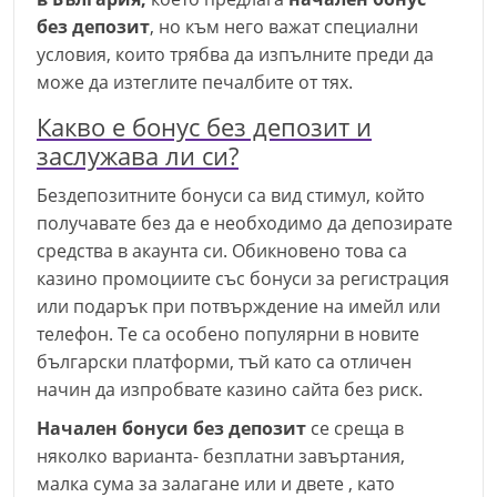
без депозит
, но към него важат специални
условия, които трябва да изпълните преди да
може да изтеглите печалбите от тях.
Какво е бонус без депозит и
заслужава ли си?
Бездепозитните бонуси са вид стимул, който
получавате без да е необходимо да депозирате
средства в акаунта си. Обикновено това са
казино промоциите със бонуси за регистрация
или подарък при потвърждение на имейл или
телефон. Те са особено популярни в новите
български платформи, тъй като са отличен
начин да изпробвате казино сайта без риск.
Начален бонуси без депозит
се среща в
няколко варианта- безплатни завъртания,
малка сума за залагане или и двете , като