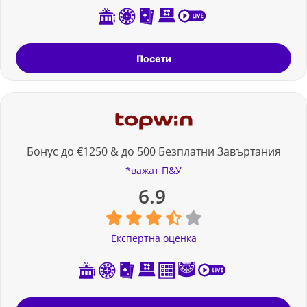
Посети
Бонус до €1250 & до 500 Безплатни Завъртания
*важат П&У
6.9
Експертна оценка