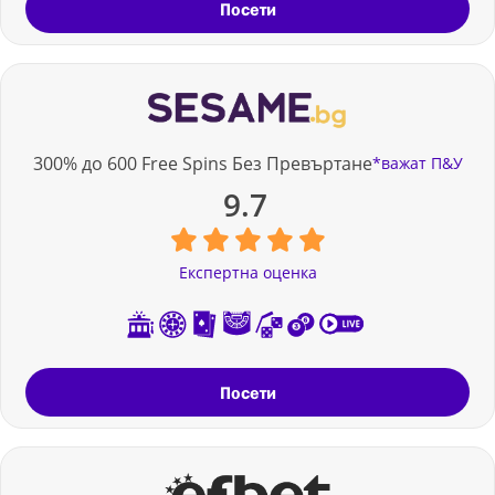
Посети
300% до 600 Free Spins Без Превъртане
*важат П&У
9.7
Експертна оценка
Посети