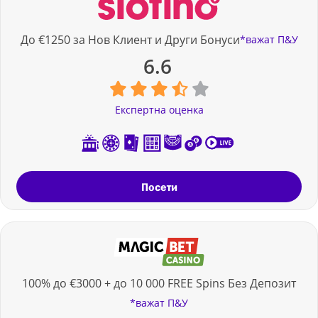
До €1250 за Нов Клиент и Други Бонуси
*важат П&У
6.6
Експертна оценка
Посети
100% до €3000 + до 10 000 FREE Spins Без Депозит
*важат П&У