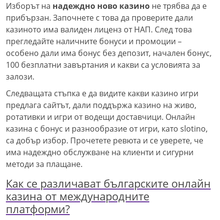
Изборът на
надеждно ново казино
не трябва да е
прибързан. Започнете с това да проверите дали
казиното има валиден лиценз от НАП. След това
прегледайте наличните бонуси и промоции –
особено дали има бонус без депозит, начален бонус,
100 безплатни завъртания и какви са условията за
залози.
Следващата стъпка е да видите какви казино игри
предлага сайтът, дали поддържа казино на живо,
ротативки и игри от водещи доставчици. Онлайн
казина с бонус и разнообразие от игри, като slotino,
са добър избор. Прочетете ревюта и се уверете, че
има надеждно обслужване на клиенти и сигурни
методи за плащане.
Как се различават българските онлайн
казина от международните
платформи?