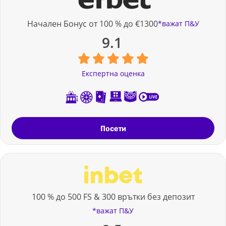
Начален Бонус от 100 % до €1300
*важат П&У
9.1
Експертна оценка
Посети
100 % до 500 FS & 300 врътки без депозит
*важат П&У