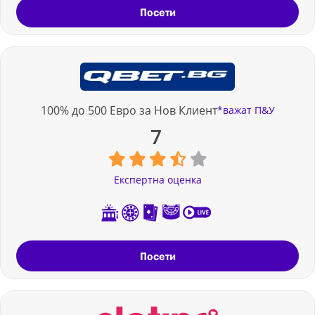
Посети
100% до 500 Евро за Нов Клиент
*важат П&У
7
Експертна оценка
Посети