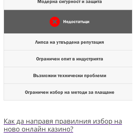
Модерна сигурност и защита
Недостатъци
Липса на утвърдена репутация
Ограничен опит в индустрията
Възможни технически проблеми
Ограничен избор на методи за плащане
Как да направя правилния избор на
ново онлайн казино?