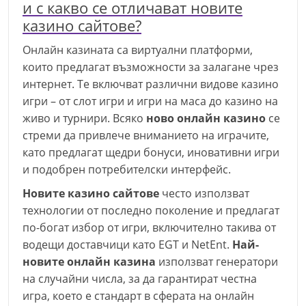
и с какво се отличават новите
казино сайтове?
Онлайн казината са виртуални платформи,
които предлагат възможности за залагане чрез
интернет. Те включват различни видове казино
игри – от слот игри и игри на маса до казино на
живо и турнири. Всяко
ново онлайн казино
се
стреми да привлече вниманието на играчите,
като предлагат щедри бонуси, иновативни игри
и подобрен потребителски интерфейс.
Новите казино сайтове
често използват
технологии от последно поколение и предлагат
по-богат избор от игри, включително такива от
водещи доставчици като EGT и NetEnt.
Най-
новите онлайн казина
използват генератори
на случайни числа, за да гарантират честна
игра, което е стандарт в сферата на онлайн