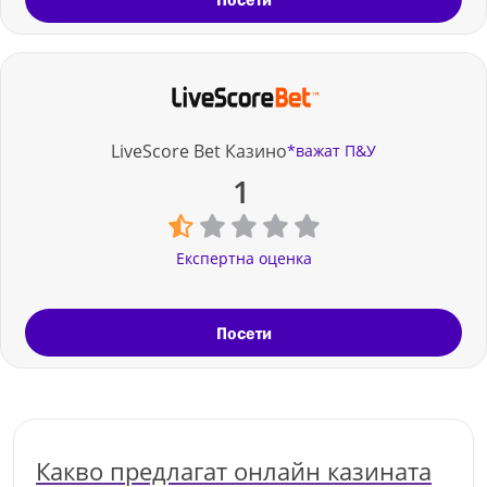
LiveScore Bet Казино
*важат П&У
1
Експертна оценка
Посети
Какво предлагат онлайн казината