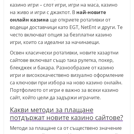
казино игри – слот игри, игри на маса, казино
на живо и игри с джакпот. В
най-новите
онлайн казина
ще откриете ротативки от
водещи доставчици като EGT, NetEnt и други. Те
често включват опция за безплатни казино
игри, които са идеални за начинаещи.
Освен класически ротативки, новите хазартни
сайтове включват също така рулетка, покер,
блекджек и бакара. Разнообразие от казино
игри и висококачествено визуално оформление
са ключови при избора на ново казино онлайн.
Портфолиото от игри е важно за всеки казино
сайт, който цели да задържи играчите.
Какви методи за плащане
потдържат новите казино сайтове?
Методи за плащане са от съществено значение